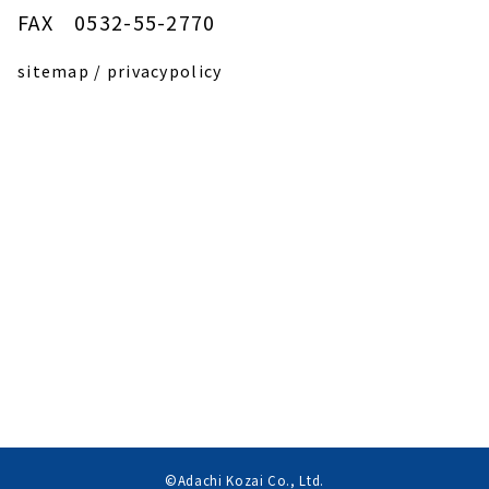
FAX 0532-55-2770
sitemap
/
privacypolicy
©Adachi Kozai Co., Ltd.